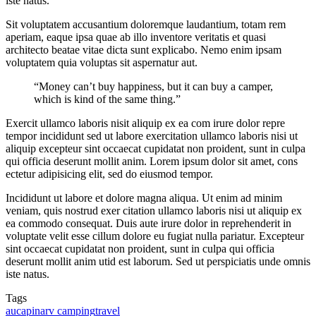
iste natus.
Sit voluptatem accusantium doloremque laudantium, totam rem
aperiam, eaque ipsa quae ab illo inventore veritatis et quasi
architecto beatae vitae dicta sunt explicabo. Nemo enim ipsam
voluptatem quia voluptas sit aspernatur aut.
“Money can’t buy happiness, but it can buy a camper,
which is kind of the same thing.”
Exercit ullamco laboris nisit aliquip ex ea com irure dolor repre
tempor incididunt sed ut labore exercitation ullamco laboris nisi ut
aliquip excepteur sint occaecat cupidatat non proident, sunt in culpa
qui officia deserunt mollit anim. Lorem ipsum dolor sit amet, cons
ectetur adipisicing elit, sed do eiusmod tempor.
Incididunt ut labore et dolore magna aliqua. Ut enim ad minim
veniam, quis nostrud exer citation ullamco laboris nisi ut aliquip ex
ea commodo consequat. Duis aute irure dolor in reprehenderit in
voluptate velit esse cillum dolore eu fugiat nulla pariatur. Excepteur
sint occaecat cupidatat non proident, sunt in culpa qui officia
deserunt mollit anim utid est laborum. Sed ut perspiciatis unde omnis
iste natus.
Tags
aucapina
rv camping
travel